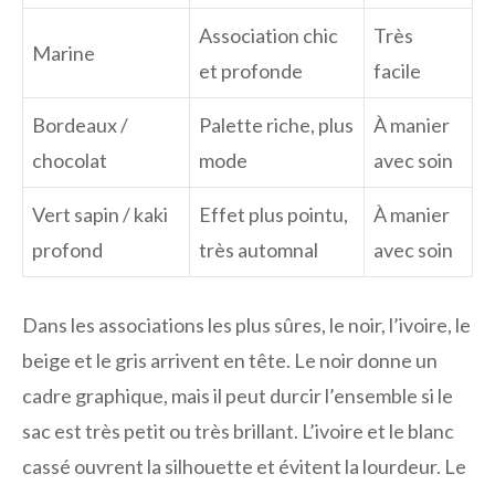
Association chic
Très
Marine
et profonde
facile
Bordeaux /
Palette riche, plus
À manier
chocolat
mode
avec soin
Vert sapin / kaki
Effet plus pointu,
À manier
profond
très automnal
avec soin
Dans les associations les plus sûres, le noir, l’ivoire, le
beige et le gris arrivent en tête. Le noir donne un
cadre graphique, mais il peut durcir l’ensemble si le
sac est très petit ou très brillant. L’ivoire et le blanc
cassé ouvrent la silhouette et évitent la lourdeur. Le