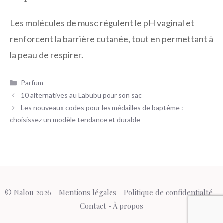
Les molécules de musc régulent le pH vaginal et
renforcent la barrière cutanée, tout en permettant à
la peau de respirer.
Catégories
Parfum
10 alternatives au Labubu pour son sac
Les nouveaux codes pour les médailles de baptême :
choisissez un modèle tendance et durable
© Nalou 2026 -
Mentions légales
-
Politique de confidentialté
-
Contact
-
À propos