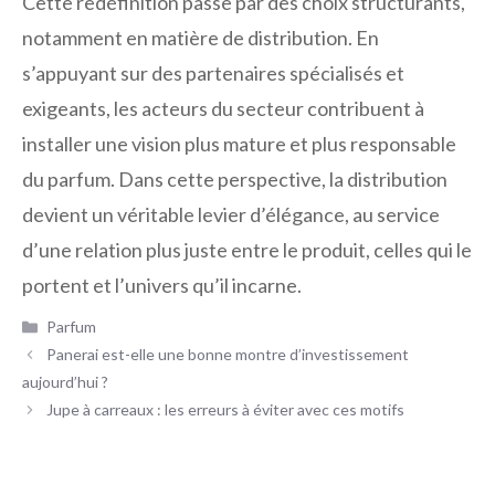
Cette redéfinition passe par des choix structurants,
notamment en matière de distribution. En
s’appuyant sur des partenaires spécialisés et
exigeants, les acteurs du secteur contribuent à
installer une vision plus mature et plus responsable
du parfum. Dans cette perspective, la distribution
devient un véritable levier d’élégance, au service
d’une relation plus juste entre le produit, celles qui le
portent et l’univers qu’il incarne.
Catégories
Parfum
Panerai est-elle une bonne montre d’investissement
aujourd’hui ?
Jupe à carreaux : les erreurs à éviter avec ces motifs