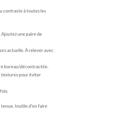
du contraste à toutes les
. Ajoutez une paire de
ours actuelle. À relever avec
lure bureau/décontractée.
es textures pour éviter
fois.
tenue. Inutile d’en faire