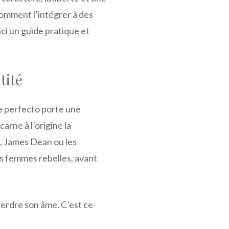
Comment l’intégrer à des
ci un guide pratique et
tité
e perfecto porte une
arne à l’origine la
o, James Dean ou les
des femmes rebelles, avant
 perdre son âme. C’est ce