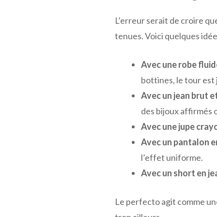
L’erreur serait de croire que
tenues. Voici quelques idées 
Avec une robe fluid
bottines, le tour est
Avec un jean brut et
des bijoux affirmés 
Avec une jupe cray
Avec un pantalon en
l’effet uniforme.
Avec un short en je
Le perfecto agit comme une 