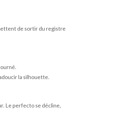
ettent de sortir du registre
tourné.
adoucir la silhouette.
r. Le perfecto se décline,