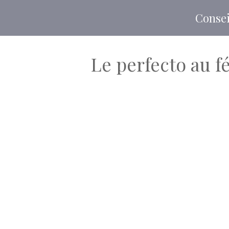
Aller
Consei
au
contenu
Le perfecto au f