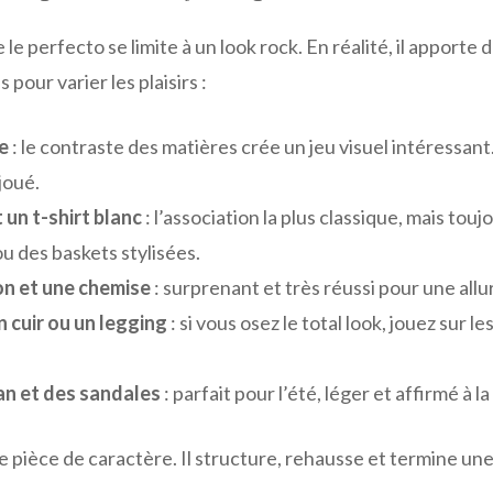
 le perfecto se limite à un look rock. En réalité, il apporte 
pour varier les plaisirs :
e
: le contraste des matières crée un jeu visuel intéressant
 joué.
 un t-shirt blanc
: l’association la plus classique, mais touj
ou des baskets stylisées.
on et une chemise
: surprenant et très réussi pour une al
 cuir ou un legging
: si vous osez le total look, jouez sur l
an et des sandales
: parfait pour l’été, léger et affirmé à la 
pièce de caractère. Il structure, rehausse et termine une 