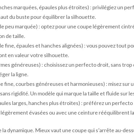
ches marquées, épaules plus étroites) : privilégiez un pe
aut du buste pour équilibrer la silhouette.
lle peu marquée) : optez pour une coupe légèrement cintr
n de taille.
lle fine, épaules et hanches alignées) : vous pouvez tout p
nt en valeur votre silhouette.
rmes généreuses) : choisissez un perfecto droit, sans trop 
ger la ligne.
lle fine, courbes généreuses et harmonieuses) : misez sur 
ans rigidité. Un modèle qui marque la taille et fluide sur l
ules larges, hanches plus étroites) : préférez un perfecto
 légèrement évasées ou avec une ceinture rééquilibrent la
e la dynamique. Mieux vaut une coupe qui s’arrête au-des