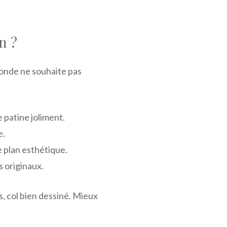
n ?
monde ne souhaite pas
e patine joliment.
e.
le plan esthétique.
s originaux.
s, col bien dessiné. Mieux