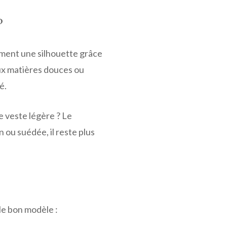
?
tement une silhouette grâce
aux matières douces ou
é.
e veste légère ? Le
 ou suédée, il reste plus
le bon modèle :