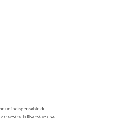
me un indispensable du
caractère, la liberté et une