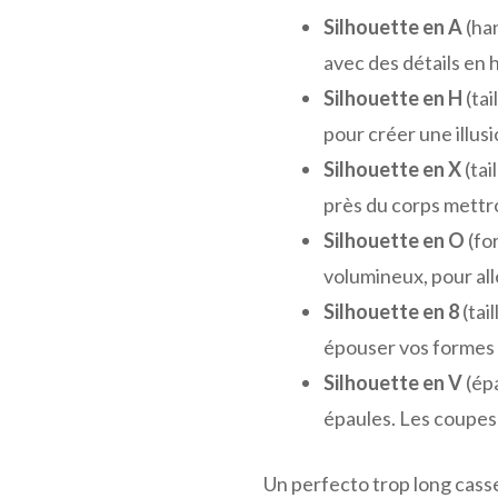
Silhouette en A
(han
avec des détails en h
Silhouette en H
(tai
pour créer une illusio
Silhouette en X
(tai
près du corps mettro
Silhouette en O
(fo
volumineux, pour allé
Silhouette en 8
(tai
épouser vos formes s
Silhouette en V
(épa
épaules. Les coupes
Un perfecto trop long cass