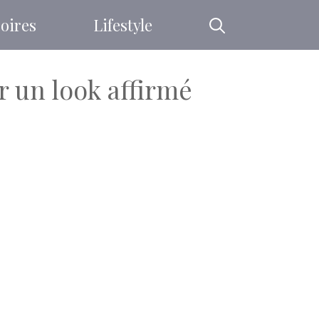
oires
Lifestyle
r un look affirmé