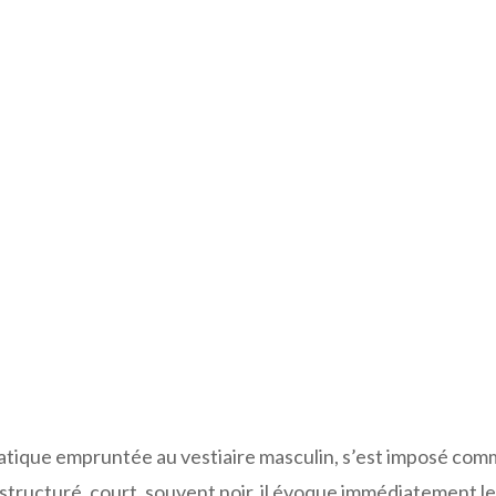
tique empruntée au vestiaire masculin, s’est imposé com
structuré, court, souvent noir, il évoque immédiatement le 