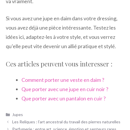
va vraiment.
Si vous avez une jupe en daim dans votre dressing,
vous avez déjà une pièce intéressante. Testez les
idées ici, adaptez-les à votre style, et vous verrez
qu’elle peut vite devenir un allié pratique et stylé.
Ces articles peuvent vous interesser :
Comment porter une veste en daim ?
Que porter avec une jupe en cuir noir ?
Que porter avec un pantalon en cuir ?
Catégories
Jupes
Les Reliques : l’art ancestral du travail des pierres naturelles
Parfumerie : entre art, science, émotion et senteurs rares