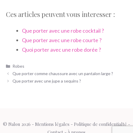
Ces articles peuvent vous interesser :
Que porter avec une robe cocktail ?
Que porter avec une robe courte ?
Quoi porter avec une robe dorée ?
Catégories
Robes
Que porter comme chaussure avec un pantalon large ?
Que porter avec une jupe a sequins ?
© Nalou 2026 -
Mentions légales
-
Politique de confidentialté
-
Contact
-
À propos