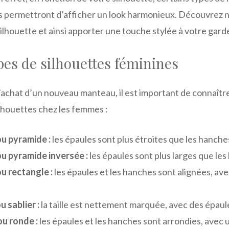
s permettront d’afficher un look harmonieux. Découvrez no
ilhouette et ainsi apporter une touche stylée à votre gard
ypes de silhouettes féminines
’achat d’un nouveau manteau, il est important de connaîtr
ilhouettes chez les femmes :
u pyramide :
les épaules sont plus étroites que les hanche
u pyramide inversée :
les épaules sont plus larges que les
u rectangle :
les épaules et les hanches sont alignées, ave
 sablier :
la taille est nettement marquée, avec des épaul
u ronde :
les épaules et les hanches sont arrondies, avec 