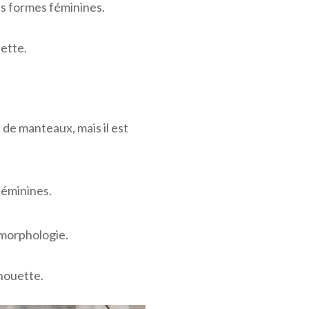
es formes féminines.
uette.
de manteaux, mais il est
féminines.
 morphologie.
lhouette.