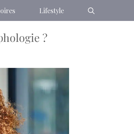
oires
Lifestyle
phologie ?