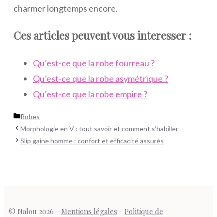
charmer longtemps encore.
Ces articles peuvent vous interesser :
Qu’est-ce que la robe fourreau ?
Qu’est-ce que la robe asymétrique ?
Qu’est-ce que la robe empire ?
Catégories
Robes
Morphologie en V : tout savoir et comment s’habiller
Slip gaine homme : confort et efficacité assurés
© Nalou 2026 -
Mentions légales
-
Politique de