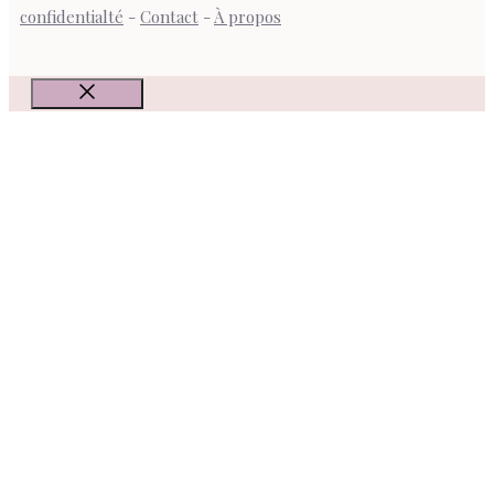
confidentialté
-
Contact
-
À propos
Fermer