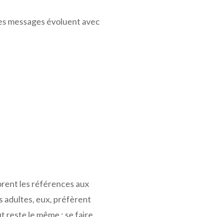
. Les messages évoluent avec
orent les références aux
s adultes, eux, préfèrent
ut reste le même : se faire