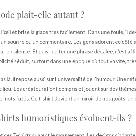
ode plaît-elle autant ?
re l’œil et brise la glace très facilement. Dans une foule, il 
un sourire ou un commentaire. Les gens adorent ce côté s
 en silence. Et puis, porter une phrase décalée, c’est aff
plicité séduit, surtout dans une époque où tout va vite, trè
as là, il repose aussi sur l’universalité de l’humour. Une ré
e lieu. Les créateurs l’ont compris et jouent sur des thèmes 
mots futés. Ce t-shirt devient un miroir de nos goûts, un cl
irts humoristiques évoluent-ils ?
et ces T-shirts suivent le mouvement. Les designs s’adapt