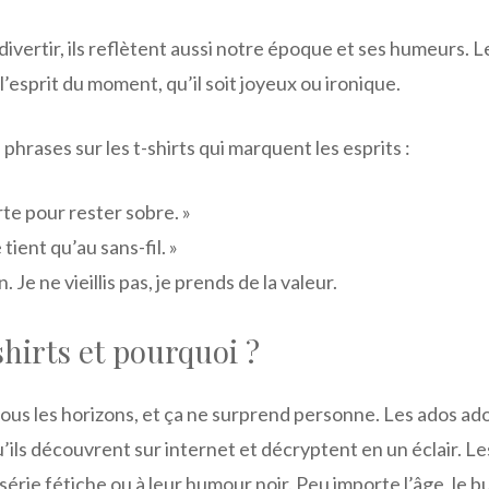
à divertir, ils reflètent aussi notre époque et ses humeurs
’esprit du moment, qu’il soit joyeux ou ironique.
hrases sur les t-shirts qui marquent les esprits :
rte pour rester sobre. »
tient qu’au sans-fil. »
. Je ne vieillis pas, je prends de la valeur.
shirts et pourquoi ?
ous les horizons, et ça ne surprend personne. Les ados ad
ils découvrent sur internet et décryptent en un éclair. Le
r série fétiche ou à leur humour noir. Peu importe l’âge, le b