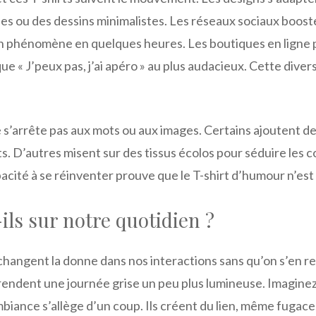
les ou des dessins minimalistes. Les réseaux sociaux boosten
 phénomène en quelques heures. Les boutiques en ligne pu
que « J’peux pas, j’ai apéro » au plus audacieux. Cette diver
ne s’arrête pas aux mots ou aux images. Certains ajoutent 
. D’autres misent sur des tissus écolos pour séduire les 
acité à se réinventer prouve que le T-shirt d’humour n’est
ils sur notre quotidien ?
changent la donne dans nos interactions sans qu’on s’en r
rendent une journée grise un peu plus lumineuse. Imagine
’ambiance s’allège d’un coup. Ils créent du lien, même fugace