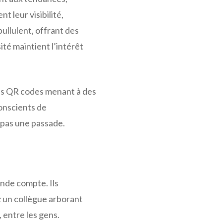
t leur visibilité,
llulent, offrant des
sité maintient l’intérêt
des QR codes menant à des
conscients de
 pas une passade.
ende compte. Ils
z un collègue arborant
, entre les gens.