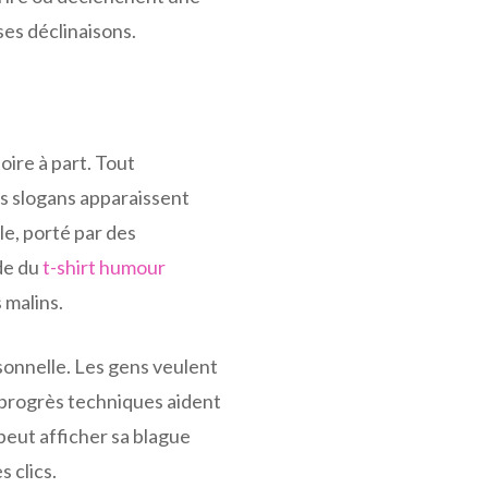
ses déclinaisons.
oire à part. Tout
es slogans apparaissent
le, porté par des
ode du
t-shirt humour
 malins.
sonnelle. Les gens veulent
s progrès techniques aident
 peut afficher sa blague
 clics.