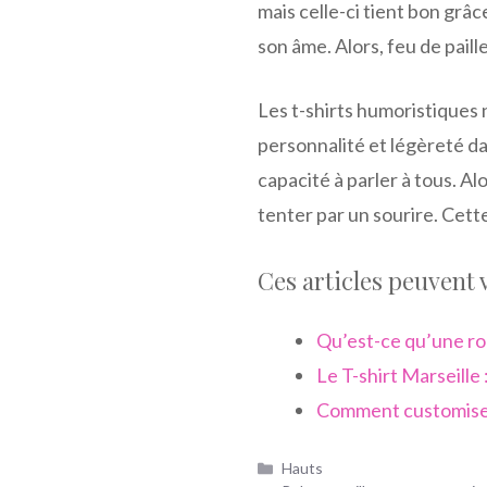
mais celle-ci tient bon grâc
son âme. Alors, feu de paill
Les t-shirts humoristiques
personnalité et légèreté da
capacité à parler à tous. Al
tenter par un sourire. Cett
Ces articles peuvent 
Qu’est-ce qu’une rob
Le T-shirt Marseille 
Comment customiser
Catégories
Hauts