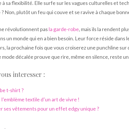
e à sa flexibilité. Elle surfe sur les vagues culturelles et t
e ? Non, plutôt un feu qui couve et se ravive à chaque bonn
 ne révolutionnent pas
la garde-robe
, mais ils la rendent pl
ns un monde qui en a bien besoin. Leur force réside dans le
ors, la prochaine fois que vous croiserez une punchline sur
e mode décalée prouve que rire, même en silence, reste un 
vous interesser :
e t-shirt ?
: l’emblème textile d’un art de vivre !
 ses vêtements pour un effet edgy unique ?