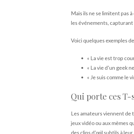
Mais ils ne se limitent pas 
les événements, capturant l
Voici quelques exemples de p
« La vie est trop cou
« La vie d’un geek ne 
« Je suis comme le vin
Qui porte ces T-
Les amateurs viennent de t
jeux vidéo ou aux mèmes qu’
des clins d’œil subtils à leu