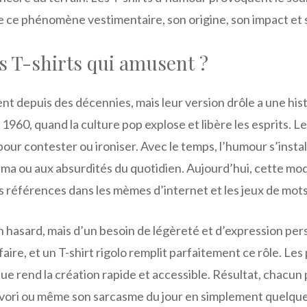
re ce phénomène vestimentaire, son origine, son impact et 
s T-shirts qui amusent ?
nt depuis des décennies, mais leur version drôle a une hist
60, quand la culture pop explose et libère les esprits. L
pour contester ou ironiser. Avec le temps, l’humour s’instal
néma ou aux absurdités du quotidien. Aujourd’hui, cette m
 références dans les mèmes d’internet et les jeux de mots
 hasard, mais d’un besoin de légèreté et d’expression per
aire, et un T-shirt rigolo remplit parfaitement ce rôle. Le
que rend la création rapide et accessible. Résultat, chacun
avori ou même son sarcasme du jour en simplement quelques