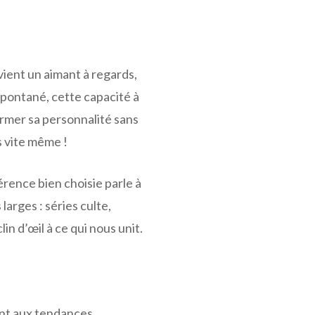
devient un aimant à regards,
pontané, cette capacité à
irmer sa personnalité sans
s vite même !
férence bien choisie parle à
larges : séries culte,
in d’œil à ce qui nous unit.
ent aux tendances,