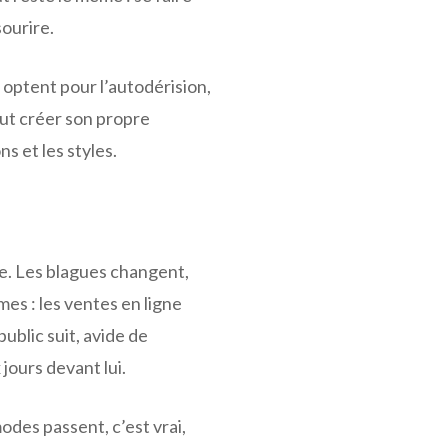
sourire.
optent pour l’autodérision,
eut créer son propre
s et les styles.
le. Les blagues changent,
mes : les ventes en ligne
ublic suit, avide de
jours devant lui.
odes passent, c’est vrai,