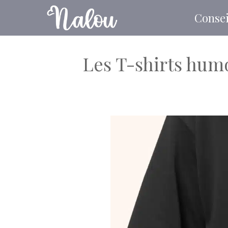
Aller
Consei
au
contenu
Les T-shirts humo