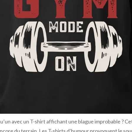
u’un avec un T-shirt affichant une blague improbable ? Cet
encore du terrain. Les T-shirts d’humour provoquent le so