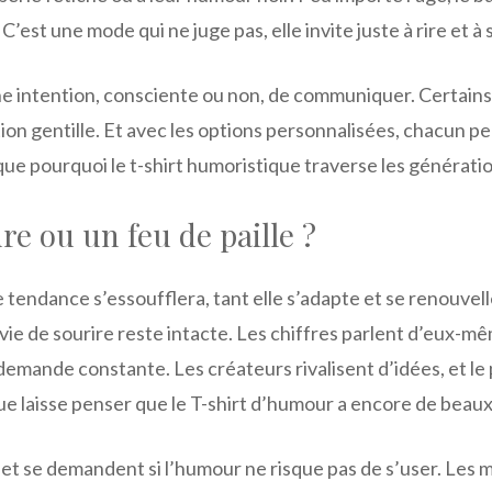
 C’est une mode qui ne juge pas, elle invite juste à rire et à 
ne intention, consciente ou non, de communiquer. Certains 
on gentille. Et avec les options personnalisées, chacun p
ue pourquoi le t-shirt humoristique traverse les génération
e ou un feu de paille ?
te tendance s’essoufflera, tant elle s’adapte et se renouvel
nvie de sourire reste intacte. Les chiffres parlent d’eux-mê
emande constante. Les créateurs rivalisent d’idées, et le p
 laisse penser que le T-shirt d’humour a encore de beaux 
et se demandent si l’humour ne risque pas de s’user. Les m