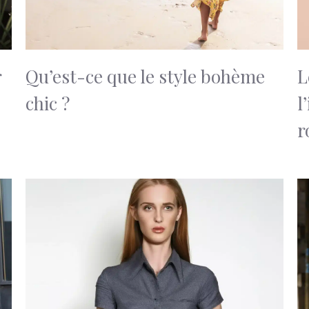
r
Qu’est-ce que le style bohème
L
chic ?
l
r