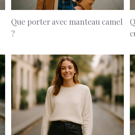
Que porter avec manteau camel
Q
?
c