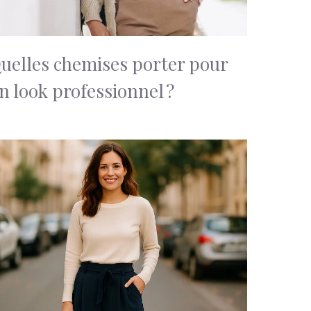
uelles chemises porter pour
n look professionnel ?