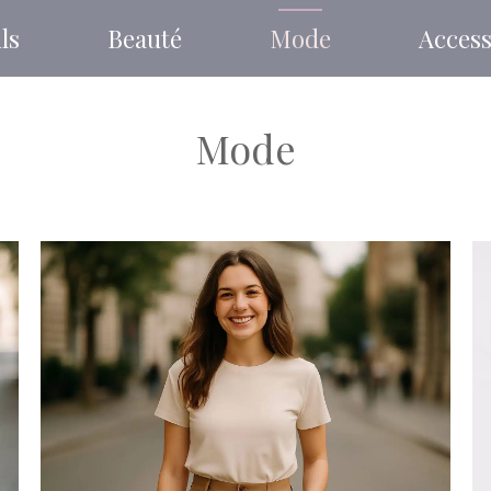
ls
Beauté
Mode
Access
Mode