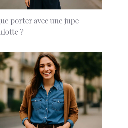
ue porter avec une jupe
ulotte ?