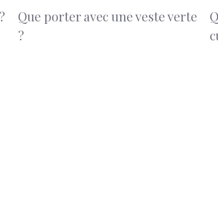
?
Que porter avec une veste verte
Q
?
c